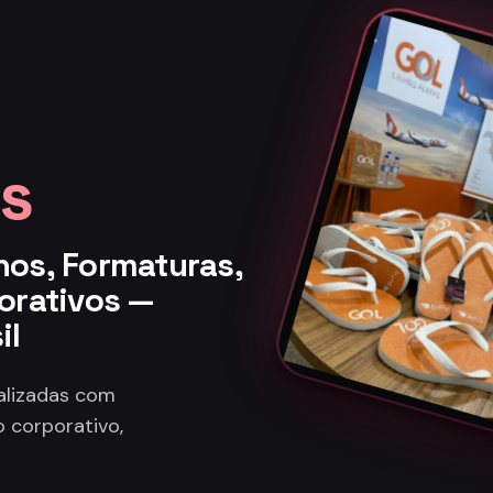
s
nos, Formaturas,
orativos —
il
nalizadas com
 corporativo,